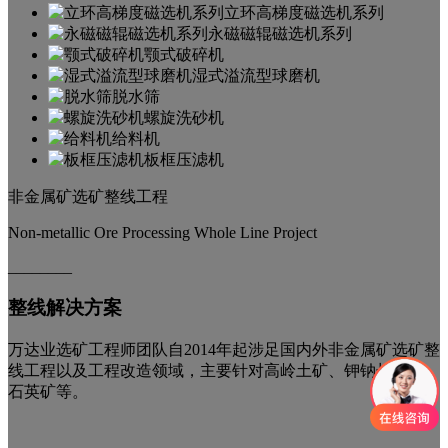
立环高梯度磁选机系列
永磁磁辊磁选机系列
颚式破碎机
湿式溢流型球磨机
脱水筛
螺旋洗砂机
给料机
板框压滤机
非金属矿选矿整线工程
Non-metallic Ore Processing Whole Line Project
________
整线解决方案
万达业选矿工程师团队自2014年起涉足国内外非金属矿选矿整
线工程以及工程改造领域，主要针对高岭土矿、钾钠长石矿、
石英矿等。